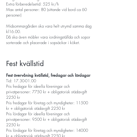
Extra förberedelsetid: 525 kr/h
Max antal personer: 80 (sittande vid bord ca 60
personer)
Midsommargården ska vara helt utrymd samma dag
kl16.00.
Då ska även möbler vara iordningställda och sopor
sorterade och placerade i sopsäckar i köket.
Fest kvällstid
Fest övervåning kvällstid, fredagar och lördagar
Tid: 17.30-01.00
Pris fredagar för ideella föreningar och
privatpersoner: 7750 kr + obligatorisk städavgift
2250 kr
Pris fredagar för företag och myndigheter: 11500
kr + obligatorisk städavgift 2250 kr
Pris lördagar för ideella föreningar och
privatpersoner: 9500 kr + obligatorisk städavgift
2250 kr
Pris lördagar för företag och myndigheter: 14000
kr + obligatorisk städavgift 2250 kr