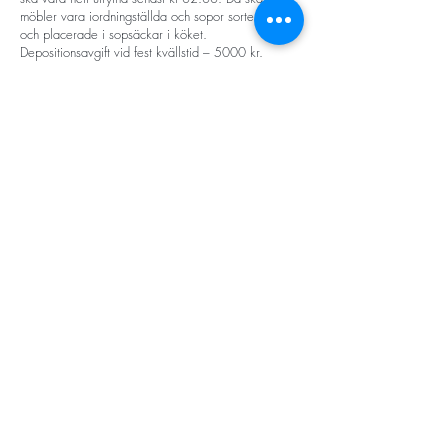
möbler vara iordningställda och sopor sorterade
och placerade i sopsäckar i köket.
Depositionsavgift vid fest kvällstid – 5000 kr.
Övriga kostnader:
För att hyra våra lokaler behöver du vara medlem i
Föreningen Midsommargården. Medlemsskapet
kostar 100 kr/år för privatpersoner och 300 kr/år för
föreningar, organisationer och företag. Du registrerar
dig enkelt
här.
I båda våra festlokaler ingår tillgång till enklare PA-
system i priset. Projektor går att boka till för 300
kr/gång.
* I de fall då den person som hyr Midsommargården
för fest är under 25 år är lokalerna bemannade och
det tillkommer därför en extra kostnad på 2500 kr.
LÄS OM HUR DU BOKAR LOKAL