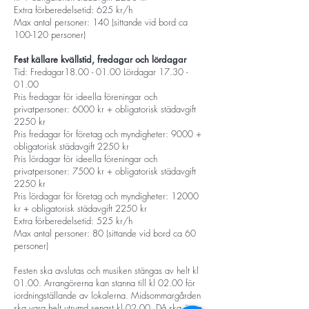
Extra förberedelsetid: 625 kr/h
Max antal personer: 140 (sittande vid bord ca
100-120 personer)
Fest källare kvällstid, fredagar och lördagar
Tid: Fredagar18.00 - 01.00 Lördagar 17.30 -
01.00
Pris fredagar för ideella föreningar och
privatpersoner: 6000 kr + obligatorisk städavgift
2250 kr
Pris fredagar för företag och myndigheter: 9000 +
obligatorisk städavgift 2250 kr
Pris lördagar för ideella föreningar och
privatpersoner: 7500 kr + obligatorisk städavgift
2250 kr
Pris lördagar för företag och myndigheter: 12000
kr + obligatorisk städavgift 2250 kr
Extra förberedelsetid: 525 kr/h
Max antal personer: 80 (sittande vid bord ca 60
personer)
Festen ska avslutas och musiken stängas av helt kl
01.00. Arrangörerna kan stanna till kl 02.00 för
iordningställande av lokalerna. Midsommargården
ska vara helt utrymd senast kl 02.00. Då ska även