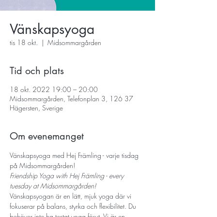
Vänskapsyoga
tis 18 okt.
  |  
Midsommargården
Tid och plats
18 okt. 2022 19:00 – 20:00
Midsommargården, Telefonplan 3, 126 37
Hägersten, Sverige
Om evenemanget
Vänskapsyoga med Hej Främling - varje tisdag 
på Midsommargården!
Friendship Yoga with Hej Främling - every 
tuesday at Midsommargården! 
Vänskapsyogan är en lätt, mjuk yoga där vi 
fokuserar på balans, styrka och flexibilitet. Du 
behöver inte ha testat yoga förut. Vi är en 