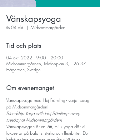
Vänskapsyoga
tis 04 okt.
  |  
Midsommargården
Tid och plats
04 okt. 2022 19:00 – 20:00
Midsommargården, Telefonplan 3, 126 37
Hägersten, Sverige
Om evenemanget
Vänskapsyoga med Hej Främling - varje tisdag 
på Midsommargården!
Friendship Yoga with Hej Främling - every 
tuesday at Midsommargården! 
Vänskapsyogan är en lätt, mjuk yoga där vi 
fokuserar på balans, styrka och flexibilitet. Du 
behöver inte ha testat yoga förut. Vi är en 