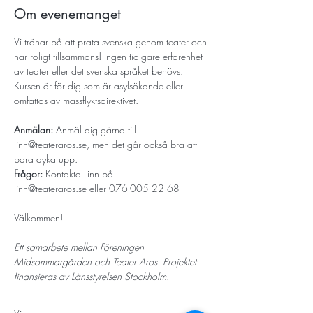
Om evenemanget
Vi tränar på att prata svenska genom teater och 
har roligt tillsammans! Ingen tidigare erfarenhet 
av teater eller det svenska språket behövs. 
Kursen är för dig som är asylsökande eller 
omfattas av massflyktsdirektivet. 
Anmälan:
 Anmäl dig gärna till 
linn@teateraros.se
, men det går också bra att 
bara dyka upp.
Frågor: 
Kontakta Linn på 
linn@teateraros.se
 eller 076-005 22 68
Välkommen!
Ett samarbete mellan Föreningen 
Midsommargården och Teater Aros. Projektet 
finansieras av Länsstyrelsen Stockholm.