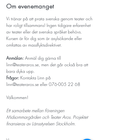
Om evenemanget
Vi tränar på att prata svenska genom teater och 
har roligt tillsammans! Ingen tidigare erfarenhet 
av teater eller det svenska språket behövs. 
Kursen är för dig som är asylsökande eller 
omfattas av massflyktsdirektivet. 
Anmälan:
 Anmäl dig gärna till 
linn@teateraros.se
, men det går också bra att 
bara dyka upp.
Frågor: 
Kontakta Linn på 
linn@teateraros.se
 eller 076-005 22 68
Välkommen!
Ett samarbete mellan Föreningen 
Midsommargården och Teater Aros. Projektet 
finansieras av Länsstyrelsen Stockholm.