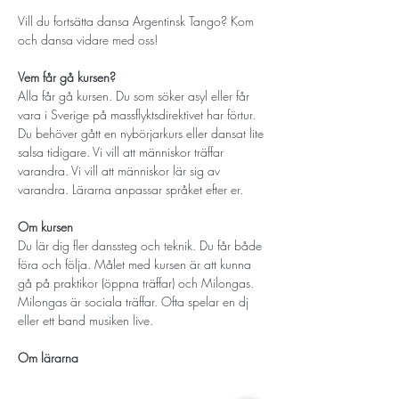
Vill du fortsätta dansa Argentinsk Tango? Kom 
och dansa vidare med oss! 
Vem får gå kursen? 
Alla får gå kursen. Du som söker asyl eller får 
vara i Sverige på massflyktsdirektivet har förtur. 
Du behöver gått en nybörjarkurs eller dansat lite 
salsa tidigare. Vi vill att människor träffar 
varandra. Vi vill att människor lär sig av 
varandra. Lärarna anpassar språket efter er.
Om kursen
Du lär dig fler danssteg och teknik. Du får både 
föra och följa. Målet med kursen är att kunna 
gå på praktikor (öppna träffar) och Milongas. 
Milongas är sociala träffar. Ofta spelar en dj 
eller ett band musiken live. 
Om lärarna