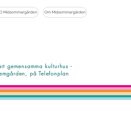
O Midsommargården
Om Midsommargården
årt gemensamma kulturhus -
emgården, på Telefonplan