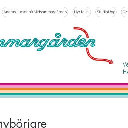
Andras kurser på Midsommargården
Hyr lokal
StudioUng
C/
V
H
nybörjare