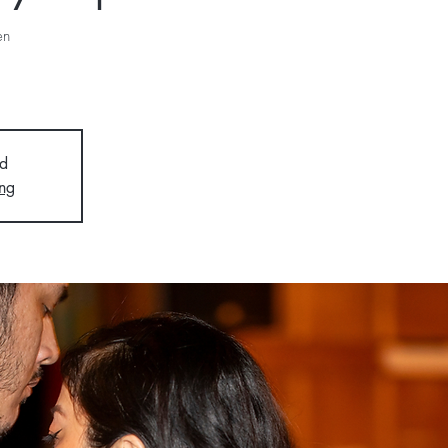
en
d
ng