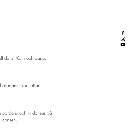
full dans! Kom och dansa 
l att människor träffar 
en pardans och vi dansar två 
å dansen.