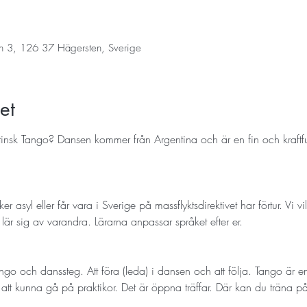
n 3, 126 37 Hägersten, Sverige
et
ntinsk Tango? Dansen kommer från Argentina och är en fin och kraft
 asyl eller får vara i Sverige på massflyktsdirektivet har förtur. Vi vil
 lär sig av varandra. Lärarna anpassar språket efter er.
ango och danssteg. Att föra (leda) i dansen och att följa. Tango är 
att kunna gå på praktikor. Det är öppna träffar. Där kan du träna p