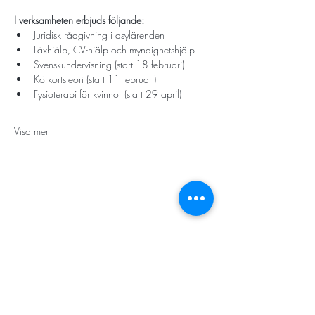
I verksamheten erbjuds följande:
Juridisk rådgivning i asylärenden
Läxhjälp, CV-hjälp och myndighetshjälp
Svenskundervisning (start 18 februari)
Körkortsteori (start 11 februari)
Fysioterapi för kvinnor (start 29 april)
Visa mer
STORT TACK
Stockholms stad
Stiftelsen Konung Oscar II:s och Drottning Sofias
Guldbröllopsminne
Hägersten-Älvsjö Stadsdelsförvaltning
Länsstyrelsen i Stockholm
Stiftelsen Kronprinsessan Margaretas Minnesfond