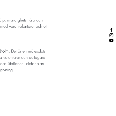
jälp, myndighetshjälp och 
med våra volontärer och ett 
holm. 
Det är en mötesplats 
la volontärer och deltagare 
  Rosa Stationen Telefonplan 
givning.