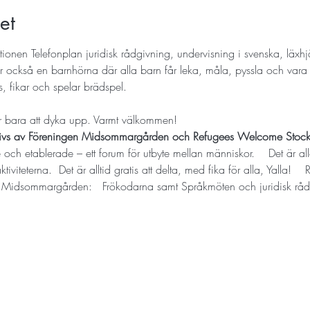
et
tionen Telefonplan juridisk rådgivning, undervisning i svenska, läxh
r också en barnhörna där alla barn får leka, måla, pyssla och vara 
, fikar och spelar brädspel.
r bara att dyka upp. Varmt välkommen!
drivs av Föreningen Midsommargården och Refugees Welcome Stock
och etablerade – ett forum för utbyte mellan människor.  ​  Det är al
viteterna.  Det är alltid gratis att delta, med fika för alla, Yalla!  ​
å Midsommargården:   Frökodarna samt Språkmöten och juridisk råd