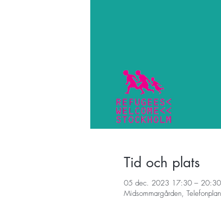
Tid och plats
05 dec. 2023 17:30 – 20:30
Midsommargården, Telefonplan