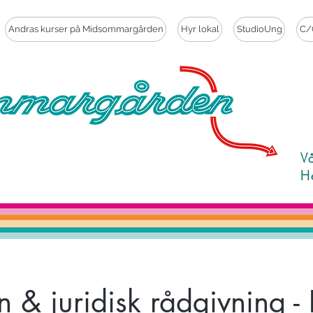
Andras kurser på Midsommargården
Hyr lokal
StudioUng
C/
V
H
 & juridisk rådgivning -