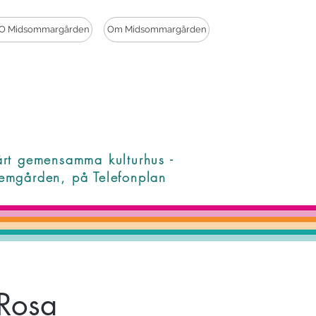
O Midsommargården
Om Midsommargården
årt gemensamma kulturhus -
emgården, på Telefonplan
 Rosa