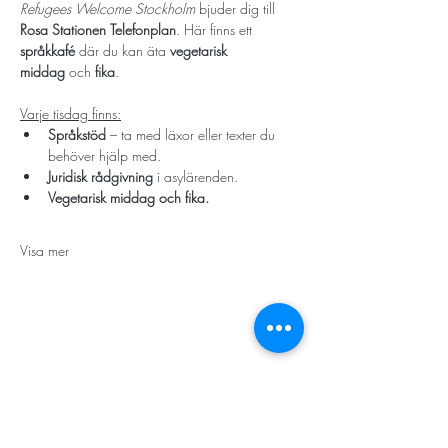
Refugees Welcome Stockholm
 bjuder dig till 
Rosa Stationen Telefonplan
. Här finns ett 
språkkafé
 där du kan äta 
vegetarisk 
middag
 och 
fika
.
Varje tisdag finns:
Språkstöd
 – ta med läxor eller texter du 
behöver hjälp med.
Juridisk rådgivning
 i asylärenden.
Vegetarisk middag och fika.
Visa mer
STORT TACK
Stockholms stad
Stiftelsen Konung Oscar II:s och Drottning Sofias