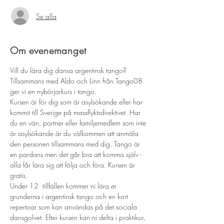
Se alla
Om evenemanget
Vill du lära dig dansa argentinsk tango? 
Tillsammans med Aldo och Linn från Tango08 
ger vi en nybörjarkurs i tango.
Kursen är för dig som är asylsökande eller har 
kommit till Sverige på massflyktsdirektivet. Har 
du en vän, partner eller familjemedlem som inte 
är asylsökande är du välkommen att anmäla 
den personen tillsammans med dig. Tango är 
en pardans men det går bra att komma själv - 
alla får lära sig att följa och föra. Kursen är 
gratis.
Under 12  tillfällen kommer ni lära er 
grunderna i argentinsk tango och en kort 
repertoar som kan användas på det sociala 
dansgolvet. Efter kursen kan ni delta i praktikor, 