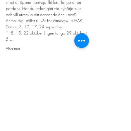
vilket är öppna träningstillfällen. Tango är en 
pardans. Har du redan gått vår nybörjarkurs 
och vill utveckla ditt dansande ännu mer? 
Anmäl dig istället till vår fortsättningskurs 
HÄR
.
Datum: 3, 10, 17, 24 september.
1, 8, 15, 22 oktober (ingen tango 29 oktober)
5,…
Visa mer
STORT TACK
Stockholms stad
Stiftelsen Konung Oscar II:s och Drottning Sofias
Guldbröllopsminne
Hägersten-Älvsjö Stadsdelsförvaltning
Länsstyrelsen i Stockholm
Stiftelsen Kronprinsessan Margaretas Minnesfond
Stiftelsen Maja & J.P. Åhlén