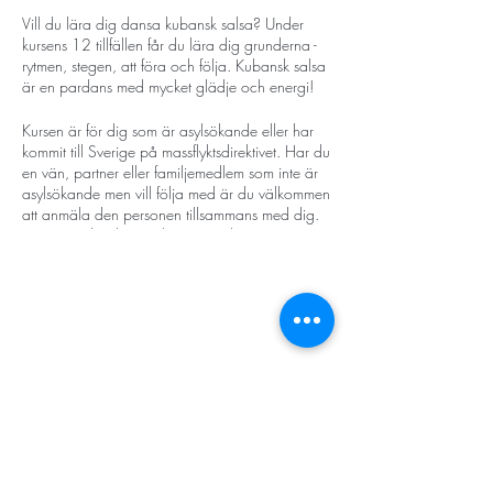
Vill du lära dig dansa kubansk salsa? Under
kursens 12 tillfällen får du lära dig grunderna -
rytmen, stegen, att föra och följa. Kubansk salsa
är en pardans med mycket glädje och energi!
Kursen är för dig som är asylsökande eller har
kommit till Sverige på massflyktsdirektivet. Har du
en vän, partner eller familjemedlem som inte är
asylsökande men vill följa med är du välkommen
att anmäla den personen tillsammans med dig.
Det går också bra att komma själv. Kursen är
gratis.
Datum:
4, 11, 18, 25 september
2, 9, 16, 23 oktober (Paus 30 oktober, ingen
STORT TACK
salsa då)
6, 13, 20, 27 november
Stockholms stad
Stiftelsen Konung Oscar II:s och Drottning Sofias
Tid: 18.30 - 19.30
Guldbröllopsminne
Hägersten-Älvsjö Stadsdelsförvaltning
Länsstyrelsen i Stockholm
Kursen leds av
Gassan Jaber
: