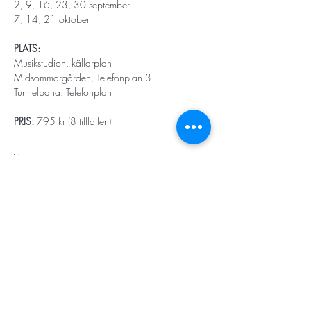
2, 9, 16, 23, 30 september
7, 14, 21 oktober
PLATS:
Musikstudion, källarplan
Midsommargården, Telefonplan 3
Tunnelbana: Telefonplan
PRIS:
 795 kr (8 tillfällen) 
Visa mer
STORT TACK
Stockholms stad
Stiftelsen Konung Oscar II:s och Drottning Sofias
Guldbröllopsminne