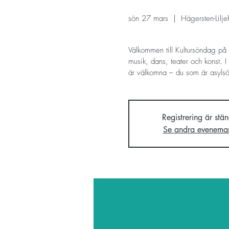
sön 27 mars
  |  
Hägersten-Lilj
Välkommen till Kultursöndag på
musik, dans, teater och konst. I
är välkomna – du som är asylsöka
Registrering är stä
Se andra evenema