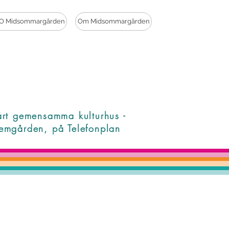
O Midsommargården
Om Midsommargården
årt gemensamma kulturhus -
emgården, på Telefonplan