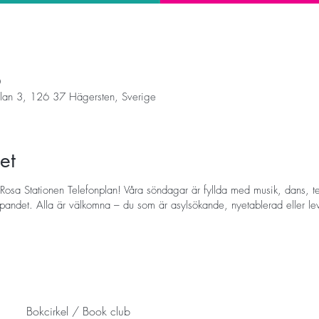
0
nplan 3, 126 37 Hägersten, Sverige
et
Rosa Stationen Telefonplan! Våra söndagar är fyllda med musik, dans, tea
pandet. Alla är välkomna – du som är asylsökande, nyetablerad eller levt 
Bokcirkel / Book club