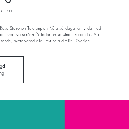
eholmen
 Rosa Stationen Telefonplan! Våra söndagar är fyllda med
 det kreativa språkkafét leder en konstnär skapandet. Alla
nde, nyetablerad eller levt hela ditt liv i Sverige.
ngd
ng