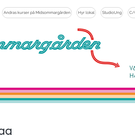
Andras kurser på Midsommargården
Hyr lokal
StudioUng
C/
V
H
dag