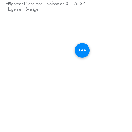
Hägersten-Liljeholmen, Telefonplan 3, 126 37
Hägersten, Sverige
STORT TACK
Stockholms stad
Stiftelsen Konung Oscar II:s och Drottning Sofias
Guldbröllopsminne
Hägersten-Älvsjö Stadsdelsförvaltning
Länsstyrelsen i Stockholm
Stiftelsen Kronprinsessan Margaretas Minnesfond
Stiftelsen Maja & J.P. Åhlén
Äldreförvaltningen i Stockholm
Stiftelsen Oscar Hirschs minne
Gålöstiftelsen
Makarna Malmqvists minne
ABF i Stockholm
Söderbergs Bageri
Ica Nära Telefonplan​​