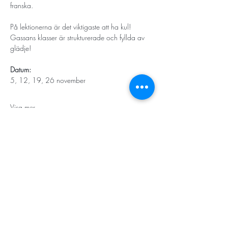
franska.
På lektionerna är det viktigaste att ha kul! 
Gassans klasser är strukturerade och fyllda av 
glädje!
Datum: 
5, 12, 19, 26 november
Visa mer
STORT TACK
Stockholms stad
Stiftelsen Konung Oscar II:s och Drottning Sofias
Guldbröllopsminne
Hägersten-Älvsjö Stadsdelsförvaltning
Länsstyrelsen i Stockholm