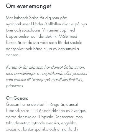
Om evenemanget
Mer kubansk Salsa för dig som gått 
nybörjarkursen! Under 6 tillfällen övar vi på nya 
turer och socialdans. Vi värmer upp med 
kroppsrörelser och dansteknik. Målet med 
kursen är att du ska vara redo för det sociala 
dansgolvet och både njuta av och uttrycka 
dansen.
Kursen är för alla som har dansat Salsa innan, 
men anmälningar av asylsökande eller personer 
som kommit till Sverige på massflyktsdirektivet, 
prioriteras.
Om Gassan:
Gassan har undervisat i många år, dansat 
kubansk salsa i 13 år och drivit en av Sveriges 
största dansskolor - Uppsala Danscenter. Han 
talar dessutom flytande svenska, engelska, 
arabiska, förstår spanska och är självlärd i 