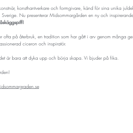
konstnär, konsthantverkare och formgivare, känd för sina unika juldek
i Sverige. Nu presenterar Midsommargården en ny och inspirerand
åskäggspiff!
ger ofta på återbruk, en tradition som har gått i arv genom många ge
passionerad ciceron och inspiratör.
et är bara att dyka upp och börja skapa. Vi bjuder på fika. 
rden!
dsommargraden.se