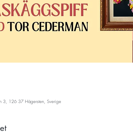
n 3, 126 37 Hägersten, Sverige
et