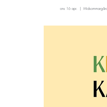
ons 16 apr.
  |  
Midsommargår