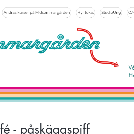
Andras kurser på Midsommargården
Hyr lokal
StudioUng
C/
V
H
fé - påskäggspiff