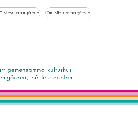
O Midsommargården
Om Midsommargården
årt gemensamma kulturhus -
emgården, på Telefonplan