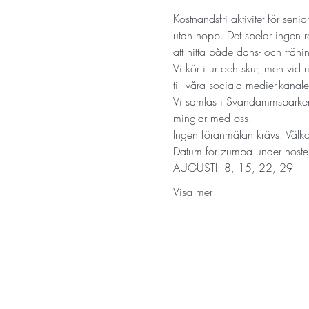
Kostnandsfri aktivitet för sen
utan hopp. Det spelar ingen ro
att hitta både dans- och träni
Vi kör i ur och skur, men vid 
till våra sociala medier-kanaler
Vi samlas i Svandammsparken v
minglar med oss. 
Ingen föranmälan krävs. Väl
Datum för zumba under höst
AUGUSTI: 8, 15, 22, 29
Visa mer