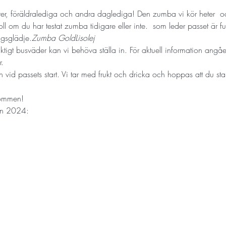
iorer, föräldralediga och andra daglediga! Den zumba vi kör heter 
 o
ll om du har testat zumba tidigare eller inte. 
 som leder passet är fu
ngsglädje.
Zumba Gold
Lisolej
riktigt busväder kan vi behöva ställa in. För aktuell information angå
. 
id passets start. Vi tar med frukt och dricka och hoppas att du sta
kommen!
en 2024: