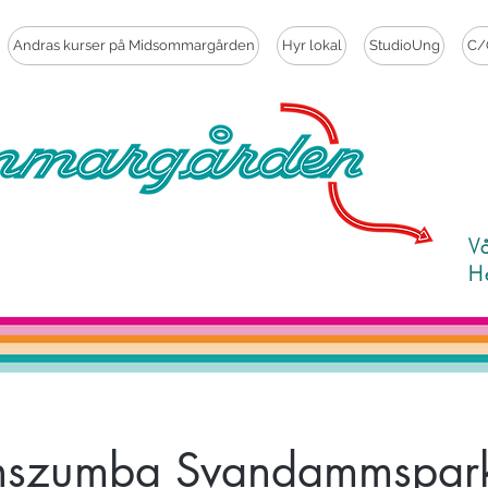
Andras kurser på Midsommargården
Hyr lokal
StudioUng
C/
V
H
nszumba Svandammspar