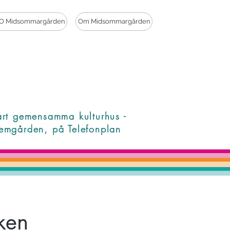
O Midsommargården
Om Midsommargården
årt gemensamma kulturhus -
emgården, på Telefonplan
ken