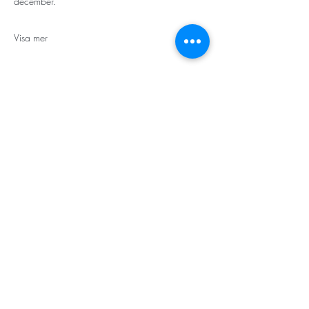
december.
Visa mer
STORT TACK
Stockholms stad
Stiftelsen Konung Oscar II:s och Drottning Sofias
Guldbröllopsminne
Hägersten-Älvsjö Stadsdelsförvaltning
Länsstyrelsen i Stockholm
Stiftelsen Kronprinsessan Margaretas Minnesfond
Stiftelsen Maja & J.P. Åhlén
Äldreförvaltningen i Stockholm
Stiftelsen Oscar Hirschs minne
Gålöstiftelsen
Makarna Malmqvists minne
ABF i Stockholm
Söderbergs Bageri
Ica Nära Telefonplan​​