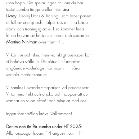
utan hopp. Det spelar ingen roll om du har 
testat zumba tidigare eller inte. 
Lisa 
Livsey
 -
Lisolej Dans & Träning
 - 
som leder passet 
är full av energi och hjälper oss att hitta både 
dans- och träningsglädje. Lisa kommer leda 
första halvan av höstens zumba, och sedan tar 
Martina Nihlman
över fram till jul. 
Vi kör i ur och skur, men vid riktigt busväder kan 
vi behöva ställa in. För aktuell information 
angående väderläget hänvisar vi till våra 
sociala medier-kanaler. 
Vi samlas i Svandammsparken vid passets start. 
Vi tar med frukt och dricka och hoppas att du 
stannar en stund efteråt och minglar med oss. 
Ingen föranmälan krävs. Välkommen!
Datum och tid för zumba under HT 2025:
Alla torsdagar fr.o.m. 14 augusti t.o.m. 11 