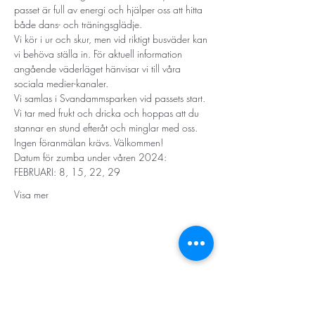
passet är full av energi och hjälper oss att hitta 
både dans- och träningsglädje.
Vi kör i ur och skur, men vid riktigt busväder kan 
vi behöva ställa in. För aktuell information 
angående väderläget hänvisar vi till våra 
sociala medier-kanaler.
Vi samlas i Svandammsparken vid passets start. 
Vi tar med frukt och dricka och hoppas att du 
stannar en stund efteråt och minglar med oss.
Ingen föranmälan krävs. Välkommen!
Datum för zumba under våren 2024:
FEBRUARI: 8, 15, 22, 29
Visa mer
STORT TACK