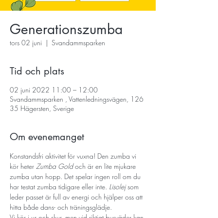
Generationszumba
tors 02 juni
  |  
Svandammsparken
Tid och plats
02 juni 2022 11:00 – 12:00
Svandammsparken , Vattenledningsvägen, 126
35 Hägersten, Sverige
Om evenemanget
Konstandsfri aktivitet för vuxna! Den zumba vi 
kör heter 
Zumba Gold
 och är en lite mjukare 
zumba utan hopp. Det spelar ingen roll om du 
har testat zumba tidigare eller inte. 
Lisolej
 som 
leder passet är full av energi och hjälper oss att 
hitta både dans- och träningsglädje.
Vi kör i ur och skur, men vid riktigt busväder kan 