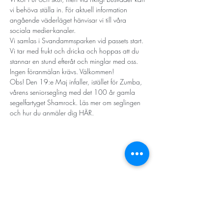
vi behöva ställa in. För aktuell information 
angående väderläget hänvisar vi till våra 
sociala medier-kanaler. 
Vi samlas i Svandammsparken vid passets start. 
Vi tar med frukt och dricka och hoppas att du 
stannar en stund efteråt och minglar med oss.
Ingen föranmälan krävs. Välkommen! 
Obs! Den 19:e Maj infaller, istället för Zumba, 
vårens seniorsegling med det 100 år gamla 
segelfartyget Shamrock. Läs mer om seglingen 
och hur du anmäler dig HÄR.
STORT TACK
Stockholms stad
Stiftelsen Konung Oscar II:s och Drottning Sofias
Guldbröllopsminne