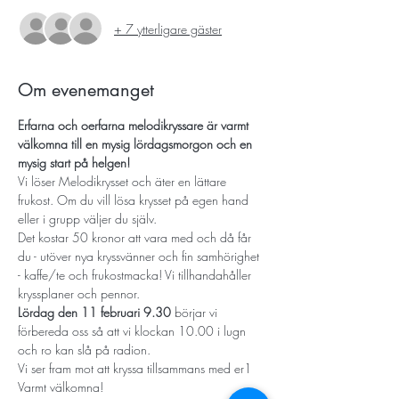
+ 7 ytterligare gäster
Om evenemanget
Erfarna och oerfarna melodikryssare är varmt 
välkomna till en mysig lördagsmorgon och en 
mysig start på helgen!
Vi löser Melodikrysset och äter en lättare 
frukost. Om du vill lösa krysset på egen hand 
eller i grupp väljer du själv. 
Det kostar 50 kronor att vara med och då får 
du - utöver nya kryssvänner och fin samhörighet 
- kaffe/te och frukostmacka! Vi tillhandahåller 
kryssplaner och pennor.   
Lördag den 11 februari 9.30
 börjar vi 
förbereda oss så att vi klockan 10.00 i lugn 
och ro kan slå på radion.   
Vi ser fram mot att kryssa tillsammans med er1
Varmt välkomna!