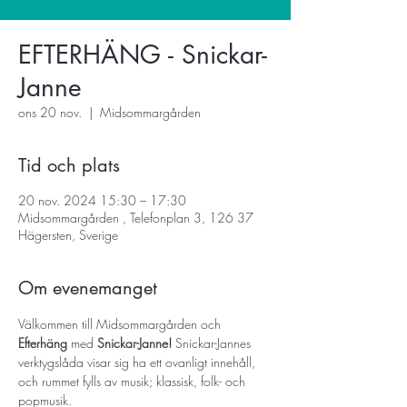
EFTERHÄNG - Snickar-
Janne
ons 20 nov.
  |  
Midsommargården
Tid och plats
20 nov. 2024 15:30 – 17:30
Midsommargården , Telefonplan 3, 126 37
Hägersten, Sverige
Om evenemanget
Välkommen till Midsommargården och 
Efterhäng
 med 
Snickar-Janne!
 Snickar-Jannes 
verktygslåda visar sig ha ett ovanligt innehåll, 
och rummet fylls av musik; klassisk, folk- och 
popmusik.