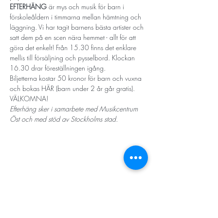
EFTERHÄNG 
är mys och musik för barn i 
förskoleåldern i timmarna mellan hämtning och 
läggning. Vi har tagit barnens bästa artister och 
satt dem på en scen nära hemmet - allt för att 
göra det enkelt! Från 15.30 finns det enklare 
mellis till försäljning och pysselbord. Klockan 
16.30 drar föreställningen igång.
Biljetterna kostar 50 kronor för barn och vuxna 
och bokas 
HÄR
 (barn under 2 år går gratis). 
VÄLKOMNA!
Efterhäng sker i samarbete med Musikcentrum 
Öst och med stöd av Stockholms stad.
STORT TACK
Stockholms stad
Stiftelsen Konung Oscar II:s och Drottning Sofias