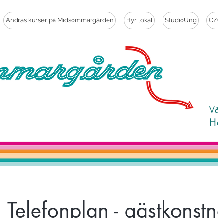
Andras kurser på Midsommargården
Hyr lokal
StudioUng
C/
V
H
 Telefonplan - gästkonstn