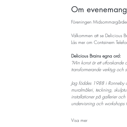
Om evenemang
Föreningen Midsommargården 
Välkommen att se Delicious B
Läs mer om Containern Telefo
Delicious Brains egna ord: 
"Min konst är ett utforskande 
transformerande verktyg och st
Jag föddes 1988 i Ronneby o
muralmåleri, teckning, skulptu
installationer på gallerier oc
undervisning och workshops t
Visa mer