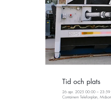
Tid och plats
26 apr. 2025 00:00 – 23:59
Containern Telefonplan, Midso