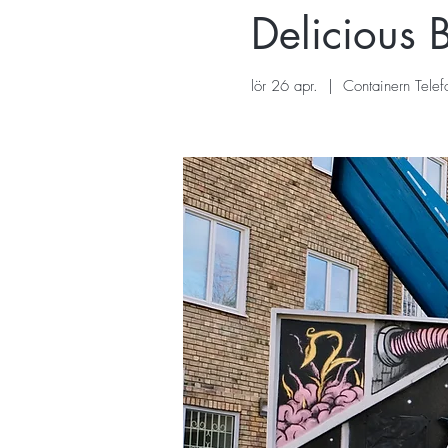
Delicious 
lör 26 apr.
  |  
Containern Tele