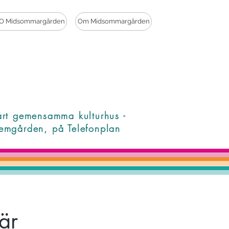
O Midsommargården
Om Midsommargården
årt gemensamma kulturhus -
emgården, på Telefonplan
är