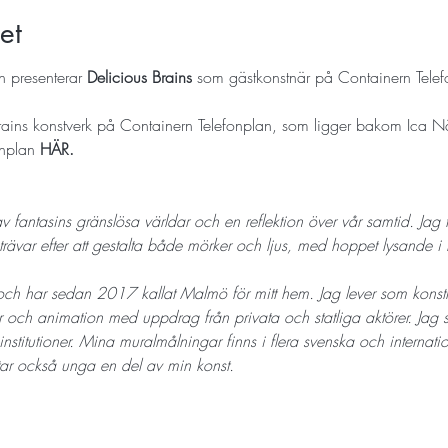
et
presenterar 
Delicious Brains
 som gästkonstnär på Containern Telef
rains konstverk på Containern Telefonplan, som ligger bakom Ica Nä
nplan 
HÄR. 
av fantasins gränslösa världar och en reflektion över vår samtid. Jag 
rävar efter att gestalta både mörker och ljus, med hoppet lysande i 
ch har sedan 2017 kallat Malmö för mitt hem. Jag lever som konst
r och animation med uppdrag från privata och statliga aktörer. Jag s
h institutioner. Mina muralmålningar finns i flera svenska och internat
ar också unga en del av min konst. 