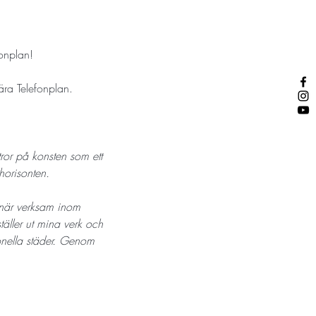
onplan! 
ra Telefonplan. 
tror på konsten som ett 
horisonten. 
när verksam inom 
täller ut mina verk och 
ionella städer. Genom 