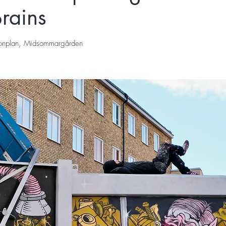
Brains
fonplan, Midsommargården