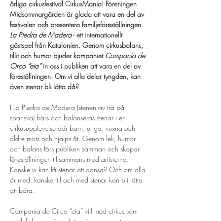
årliga cirkusfestival CirkusMania! Föreningen 
Midsommargården är glada att vara en del av 
festivalen och presentera familjeföreställningen 
La Piedra de Madera
 - ett internationellt 
gästspel från Katalonien. Genom cirkusbalans, 
tillit och humor bjuder kompaniet 
Compania de 
Circo “eia”
 in oss i publiken att vara en del av 
föreställningen. Om vi alla delar tyngden, kan 
även stenar bli lätta då? 
I La Piedra de Madera (stenen av trä på 
spanska) bärs och balanseras stenar i en 
cirkusupplevelse där barn, unga, vuxna och 
äldre möts och hjälps åt. Genom lek, humor 
och balans förs publiken samman och skapar 
föreställningen tillsammans med artisterna. 
Kanske vi kan få stenar att dansa? Och om alla 
är med, kanske till och med stenar kan bli lätta 
att bära.
Compania de Circo “eia”
vill med cirkus som 