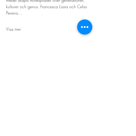
medel skapa mötesplatser över generationer, 
kulturer och genus. Francesca Lissia och Celso 
Pereira…
Visa mer
STORT TACK
Stockholms stad
Stiftelsen Konung Oscar II:s och Drottning Sofias
Guldbröllopsminne
Hägersten-Älvsjö Stadsdelsförvaltning
Länsstyrelsen i Stockholm
Stiftelsen Kronprinsessan Margaretas Minnesfond
Stiftelsen Maja & J.P. Åhlén
Äldreförvaltningen i Stockholm
Stiftelsen Oscar Hirschs minne
Gålöstiftelsen
Makarna Malmqvists minne
ABF i Stockholm