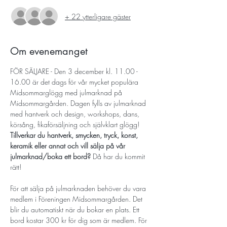
+ 22 ytterligare gäster
Om evenemanget
FÖR SÄLJARE - Den 3 december kl. 11.00 - 
16.00 är det dags för vår mycket populära 
Midsommarglögg med julmarknad på 
Midsommargården. Dagen fylls av julmarknad 
med hantverk och design, workshops, dans, 
körsång, fikaförsäljning och självklart glögg! 
Tillverkar du hantverk, smycken, tryck, konst, 
keramik eller annat och vill sälja på vår 
julmarknad/boka ett bord?
 Då har du kommit 
rätt!  
För att sälja på julmarknaden behöver du vara 
medlem i Föreningen Midsommargården. Det 
blir du automatiskt när du bokar en plats. Ett 
bord kostar 300 kr för dig som är medlem. För 