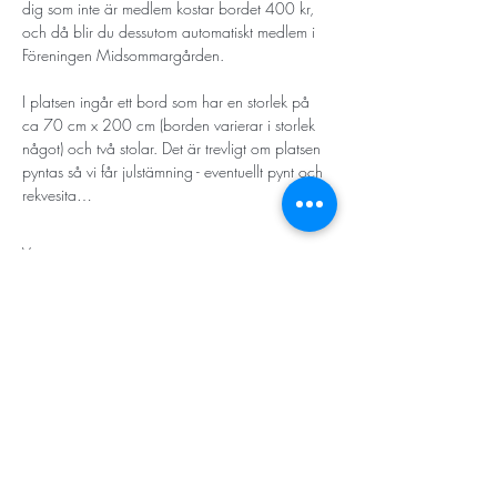
dig som inte är medlem kostar bordet 400 kr, 
och då blir du dessutom automatiskt medlem i 
Föreningen Midsommargården. 
I platsen ingår ett bord som har en storlek på 
ca 70 cm x 200 cm (borden varierar i storlek 
något) och två stolar. Det är trevligt om platsen 
pyntas så vi får julstämning - eventuellt pynt och 
rekvesita…
Visa mer
STORT TACK
Stockholms stad
Stiftelsen Konung Oscar II:s och Drottning Sofias
Guldbröllopsminne