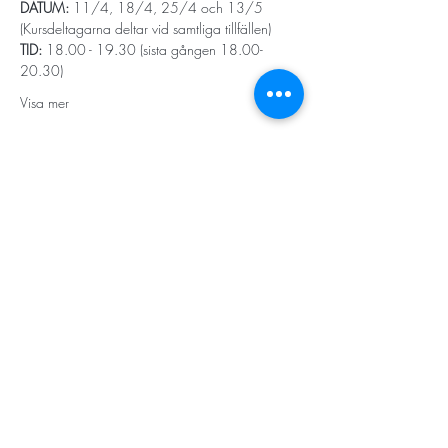
DATUM: 
11/4, 18/4, 25/4 och 13/5 
(Kursdeltagarna deltar vid samtliga tillfällen) 
TID: 
18.00 - 19.30 (sista gången 18.00-
20.30)
Visa mer
STORT TACK
Stockholms stad
Stiftelsen Konung Oscar II:s och Drottning Sofias
Guldbröllopsminne
Hägersten-Älvsjö Stadsdelsförvaltning
Länsstyrelsen i Stockholm
Stiftelsen Kronprinsessan Margaretas Minnesfond
Stiftelsen Maja & J.P. Åhlén
Äldreförvaltningen i Stockholm
Stiftelsen Oscar Hirschs minne
Gålöstiftelsen
Makarna Malmqvists minne