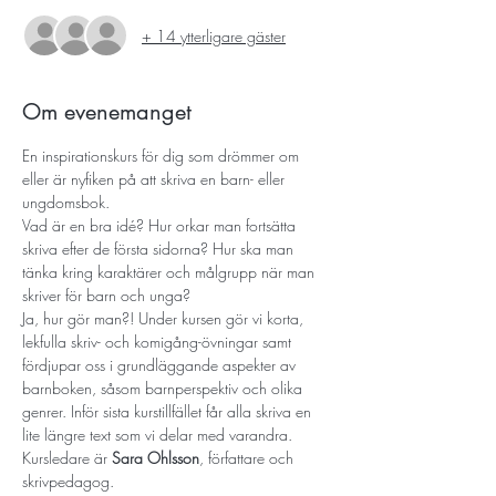
+ 14 ytterligare gäster
Om evenemanget
En inspirationskurs för dig som drömmer om 
eller är nyfiken på att skriva en barn- eller 
ungdomsbok. 
Vad är en bra idé? Hur orkar man fortsätta 
skriva efter de första sidorna? Hur ska man 
tänka kring karaktärer och målgrupp när man 
skriver för barn och unga?
Ja, hur gör man?! Under kursen gör vi korta, 
lekfulla skriv- och komigång-övningar samt 
fördjupar oss i grundläggande aspekter av 
barnboken, såsom barnperspektiv och olika 
genrer. Inför sista kurstillfället får alla skriva en 
lite längre text som vi delar med varandra.
Kursledare är 
Sara Ohlsson
, författare och 
skrivpedagog.