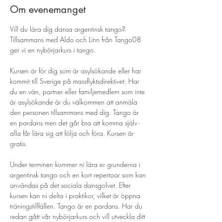
Om evenemanget
Vill du lära dig dansa argentinsk tango? 
Tillsammans med Aldo och Linn från Tango08 
ger vi en nybörjarkurs i tango.
Kursen är för dig som är asylsökande eller har 
kommit till Sverige på massflyktsdirektivet. Har 
du en vän, partner eller familjemedlem som inte 
är asylsökande är du välkommen att anmäla 
den personen tillsammans med dig. Tango är 
en pardans men det går bra att komma själv - 
alla får lära sig att följa och föra. Kursen är 
gratis.
Under terminen kommer ni lära er grunderna i 
argentinsk tango och en kort repertoar som kan 
användas på det sociala dansgolvet. Efter 
kursen kan ni delta i praktikor, vilket är öppna 
träningstillfällen. Tango är en pardans. Har du 
redan gått vår nybörjarkurs och vill utveckla ditt 