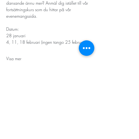
dansande ännu mer? Anmäl dig istället till vår 
fortsättningskurs som du hittar på vår 
evenemangssida. 
Datum: 
28 januari
4, 11, 18 februari (ingen tango 25 februari -…
Visa mer
STORT TACK
Stockholms stad
Stiftelsen Konung Oscar II:s och Drottning Sofias
Guldbröllopsminne
Hägersten-Älvsjö Stadsdelsförvaltning
Länsstyrelsen i Stockholm
Stiftelsen Kronprinsessan Margaretas Minnesfond