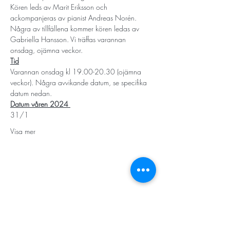
Kören leds av Marit Eriksson och 
ackompanjeras av pianist Andreas Norén. 
Några av tillfällena kommer kören ledas av 
Gabriella Hansson. Vi träffas varannan 
onsdag, ojämna veckor. 
Tid
Varannan onsdag kl 19.00-20.30 (ojämna 
veckor). Några avvikande datum, se specifika 
datum nedan. 
Datum våren 2024 
31/1
Visa mer
STORT TACK
Stockholms stad
Stiftelsen Konung Oscar II:s och Drottning Sofias