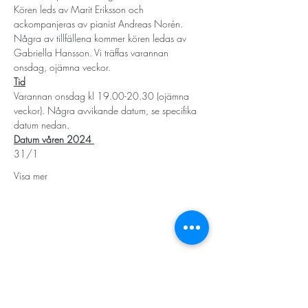
Kören leds av Marit Eriksson och 
ackompanjeras av pianist Andreas Norén. 
Några av tillfällena kommer kören ledas av 
Gabriella Hansson. Vi träffas varannan 
onsdag, ojämna veckor. 
Tid
Varannan onsdag kl 19.00-20.30 (ojämna 
veckor). Några avvikande datum, se specifika 
datum nedan. 
Datum våren 2024 
31/1
Visa mer
STORT TACK
Stockholms stad
Stiftelsen Konung Oscar II:s och Drottning Sofias