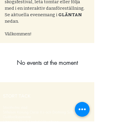
skogsfestival, leta tomtar eller följa
med i en interaktiv dansföreställning.
Se aktuella evenemang i
GLÄNTAN
nedan.
Välkommen!
No events at the moment
STORT TACK
Stockholms stad
Stiftelsen Konung Oscar II:s och Drottning Sofias
Guldbröllopsminne
Hägersten-Älvsjö Stadsdelsförvaltning
Länsstyrelsen i Stockholm
Stiftelsen Kronprinsessan Margaretas Minnesfond