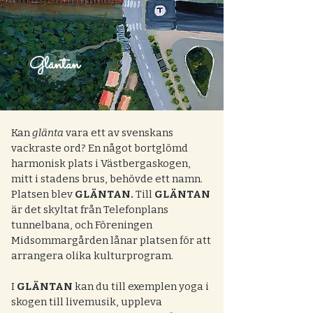
Gläntan
Kan
glänta
vara ett av svenskans
vackraste ord? En något bortglömd
harmonisk plats i Västbergaskogen,
mitt i stadens brus, behövde ett namn.
Platsen blev
GLÄNTAN.
Till
GLÄNTAN
är det skyltat från Telefonplans
tunnelbana, och Föreningen
Midsommargården lånar platsen för att
arrangera olika kulturprogram.
I
GLÄNTAN
kan du till exemplen yoga i
skogen till livemusik, uppleva