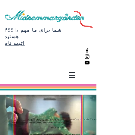
PSST، شما برای ما مهم
هستید.
ثبت نام!