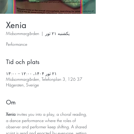
Xenia
یکشنبه ۲۱ ثور
  |  
Midsommargården
Performance
Tid och plats
۲۱ ثور ۱۴۰۴، ۱۲:۰۰ – ۱۳:۰۰
Midsommargården, Telefonplan 3, 126 37
Hägersten, Sverige
Om
Xenia
 invites you into a play, a choral reading, 
a dance performance where the roles of 
observer and performer keep shifting. A shared 
script is read and enacted by everyone, setting 