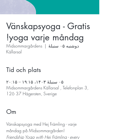
Vänskapsyoga - Gratis
yoga varje måndag!
دوشنبه ۰۵ سنبلهٔ
  |  
Midsommargårdens
Källarsal
Tid och plats
۰۵ سنبلهٔ ۱۴۰۳، ۱۹:۱۵ – ۲۰:۱۵
Midsommargårdens Källarsal , Telefonplan 3,
126 37 Hägersten, Sverige
Om
Vänskapsyoga med Hej Främling - varje 
måndag på Midsommargården!
Friendship Yoga with Hej Främling - every 