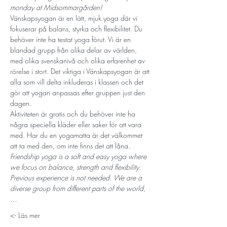
monday at Midsommargården!
Vänskapsyogan är en lätt, mjuk yoga där vi 
fokuserar på balans, styrka och flexibilitet. Du 
behöver inte ha testat yoga förut. Vi är en 
blandad grupp från olika delar av världen, 
med olika svenskanivå och olika erfarenhet av 
rörelse i stort. Det viktiga i Vänskapsyogan är att 
alla som vill delta inkluderas i klassen och det 
gör att yogan anpassas efter gruppen just den 
dagen. 
Aktiviteten är gratis och du behöver inte ha 
några speciella kläder eller saker för att vara 
med. Har du en yogamatta är det välkommet 
att ta med den, om inte finns det att låna.
Friendship yoga is a soft and easy yoga where 
we focus on balance, strength and flexibility. 
Previous experience is not needed. We are a 
diverse group from different parts of the world,
…
Läs mer ->