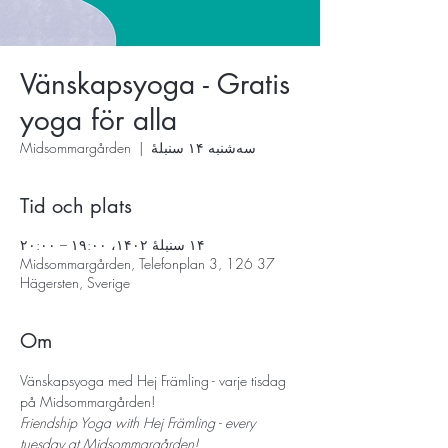
Vänskapsyoga - Gratis
yoga för alla
سه‌شنبه ۱۴ سنبلهٔ
  |  
Midsommargården
Tid och plats
۱۴ سنبلهٔ ۱۴۰۲، ۱۹:۰۰ – ۲۰:۰۰
Midsommargården, Telefonplan 3, 126 37
Hägersten, Sverige
Om
Vänskapsyoga med Hej Främling - varje tisdag 
på Midsommargården!
Friendship Yoga with Hej Främling - every 
tuesday at Midsommargården!