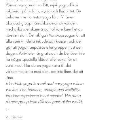
Vänskapsyogan är en lätt, mjuk yoga där vi 
fokuserar på balans, styrka och flexibilitet. Du 
behöver inte ha testat yoga förut. Vi är en 
blandad grupp från olika delar av världen, 
med olika svenskanivå och olika erfarenhet av 
rörelse i stort. Det viktiga i Vänskapsyogan är att 
alla som vill delta inkluderas i klassen och det 
gör att yogan anpassas efter gruppen just den 
dagen. Aktiviteten är gratis och du behöver inte 
ha några speciella kläder eller saker för att 
vara med. Har du en yogamatta är det 
välkommet att ta med den, om inte finns det att 
låna.
Friendship yoga is a soft and easy yoga where 
we focus on balance, strength and flexibility. 
Previous experience is not needed. We are a 
diverse group from different parts of the world,
…
Läs mer ->