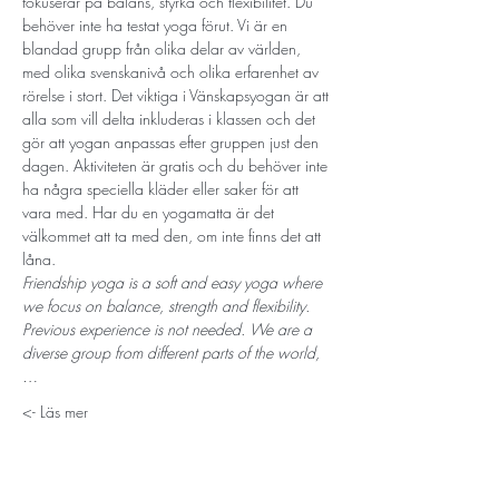
fokuserar på balans, styrka och flexibilitet. Du 
behöver inte ha testat yoga förut. Vi är en 
blandad grupp från olika delar av världen, 
med olika svenskanivå och olika erfarenhet av 
rörelse i stort. Det viktiga i Vänskapsyogan är att 
alla som vill delta inkluderas i klassen och det 
gör att yogan anpassas efter gruppen just den 
dagen. Aktiviteten är gratis och du behöver inte 
ha några speciella kläder eller saker för att 
vara med. Har du en yogamatta är det 
välkommet att ta med den, om inte finns det att 
låna.
Friendship yoga is a soft and easy yoga where 
we focus on balance, strength and flexibility. 
Previous experience is not needed. We are a 
diverse group from different parts of the world,
…
Läs mer ->