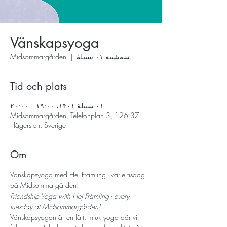
Vänskapsyoga
سه‌شنبه ۰۱ سنبلهٔ
  |  
Midsommargården
Tid och plats
۰۱ سنبلهٔ ۱۴۰۱، ۱۹:۰۰ – ۲۰:۰۰
Midsommargården, Telefonplan 3, 126 37
Hägersten, Sverige
Om
Vänskapsyoga med Hej Främling - varje tisdag 
på Midsommargården!
Friendship Yoga with Hej Främling - every 
tuesday at Midsommargården! 
Vänskapsyogan är en lätt, mjuk yoga där vi 