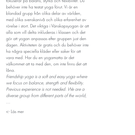
fokuserar på balans, styrka och flexibilitet. Du 
behöver inte ha testat yoga förut. Vi är en 
blandad grupp från olika delar av världen, 
med olika svenskanivå och olika erfarenhet av 
rörelse i stort. Det viktiga i Vänskapsyogan är att 
alla som vill delta inkluderas i klassen och det 
gör att yogan anpassas efter gruppen just den 
dagen. Aktiviteten är gratis och du behöver inte 
ha några speciella kläder eller saker för att 
vara med. Har du en yogamatta är det 
välkommet att ta med den, om inte finns det att 
låna.
Friendship yoga is a soft and easy yoga where 
we focus on balance, strength and flexibility. 
Previous experience is not needed. We are a 
diverse group from different parts of the world,
…
Läs mer ->