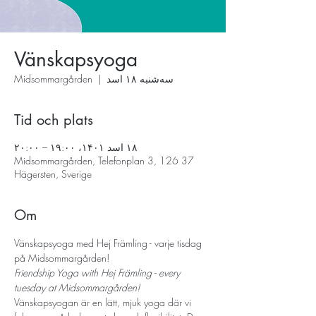
Vänskapsyoga
سه‌شنبه ۱۸ اسد
  |  
Midsommargården
Tid och plats
۱۸ اسد ۱۴۰۱، ۱۹:۰۰ – ۲۰:۰۰
Midsommargården, Telefonplan 3, 126 37
Hägersten, Sverige
Om
Vänskapsyoga med Hej Främling - varje tisdag 
på Midsommargården!
Friendship Yoga with Hej Främling - every 
tuesday at Midsommargården! 
Vänskapsyogan är en lätt, mjuk yoga där vi 