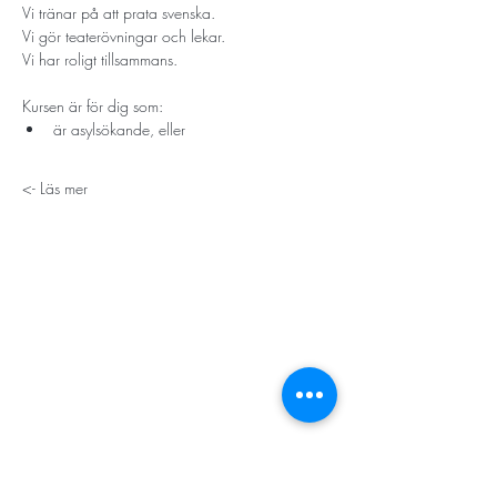
Vi tränar på att prata svenska.
Vi gör teaterövningar och lekar.
Vi har roligt tillsammans.
Kursen är för dig som:
är asylsökande, eller
Läs mer ->
STORT TACK
Stockholms stad
Stiftelsen Konung Oscar II:s och Drottning Sofias
Guldbröllopsminne
Hägersten-Älvsjö Stadsdelsförvaltning
Länsstyrelsen i Stockholm
Stiftelsen Kronprinsessan Margaretas Minnesfond
Stiftelsen Maja & J.P. Åhlén