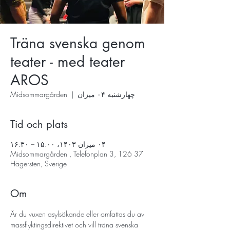
Träna svenska genom
teater - med teater
AROS
چهارشنبه ۰۴ میزان
  |  
Midsommargården
Tid och plats
۰۴ میزان ۱۴۰۳، ۱۵:۰۰ – ۱۶:۳۰
Midsommargården , Telefonplan 3, 126 37
Hägersten, Sverige
Om
Är du vuxen asylsökande eller omfattas du av 
massflyktingsdirektivet och vill träna svenska 