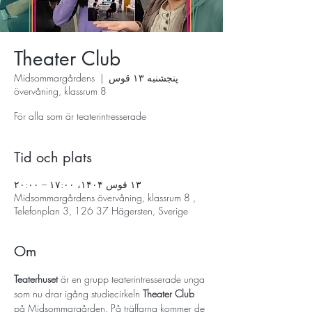
Theater Club
پنجشنبه ۱۳ قوس
  |  
Midsommargårdens
övervåning, klassrum 8
För alla som är teaterintresserade
Tid och plats
۱۳ قوس ۱۴۰۴، ۱۷:۰۰ – ۲۰:۰۰
Midsommargårdens övervåning, klassrum 8 ,
Telefonplan 3, 126 37 Hägersten, Sverige
Om
Teaterhuset
 är en grupp teaterintresserade unga 
som nu drar igång studiecirkeln 
Theater Club
på Midsommargården. På träffarna kommer de 