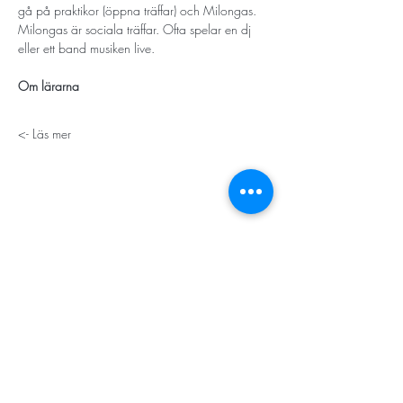
gå på praktikor (öppna träffar) och Milongas. 
Milongas är sociala träffar. Ofta spelar en dj 
eller ett band musiken live. 
Om lärarna
Läs mer ->
STORT TACK
Stockholms stad
Stiftelsen Konung Oscar II:s och Drottning Sofias
Guldbröllopsminne
Hägersten-Älvsjö Stadsdelsförvaltning
Länsstyrelsen i Stockholm
Stiftelsen Kronprinsessan Margaretas Minnesfond
Stiftelsen Maja & J.P. Åhlén
Äldreförvaltningen i Stockholm