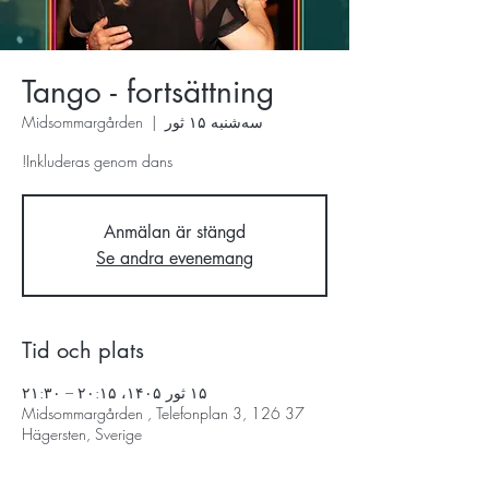
Tango - fortsättning
سه‌شنبه ۱۵ ثور
  |  
Midsommargården
Inkluderas genom dans!
Anmälan är stängd
Se andra evenemang
Tid och plats
۱۵ ثور ۱۴۰۵، ۲۰:۱۵ – ۲۱:۳۰
Midsommargården , Telefonplan 3, 126 37
Hägersten, Sverige