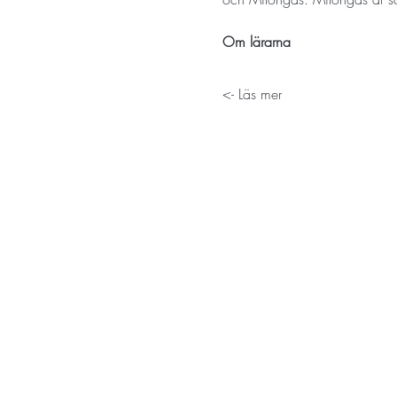
Om lärarna
Läs mer ->