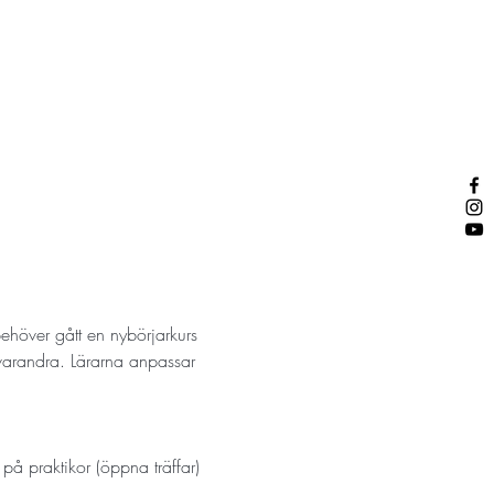
behöver gått en nybörjarkurs 
av varandra. Lärarna anpassar 
på praktikor (öppna träffar) 