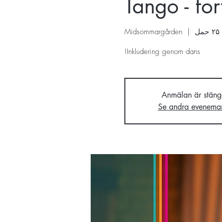
Tango - for
ل
  |  
Midsommargården
Inkludering genom dans!
Anmälan är stäng
Se andra evenema