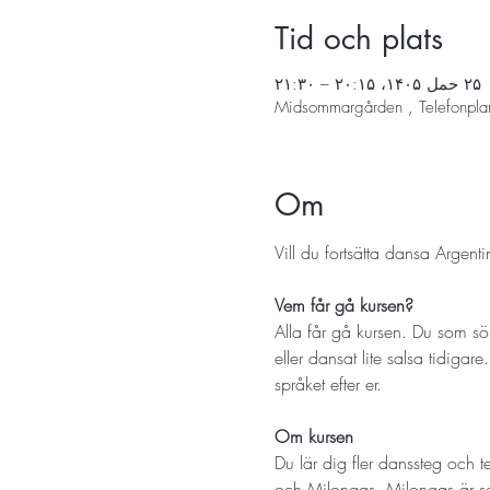
Tid och plats
۲۵ حمل ۱۴۰۵، ۲۰:۱۵ – ۲۱:۳۰
Midsommargården , Telefonpla
Om
Vill du fortsätta dansa Arge
Vem får gå kursen? 
Alla får gå kursen. Du som söke
eller dansat lite salsa tidigare
språket efter er.
Om kursen
Du lär dig fler danssteg och t
och Milongas. Milongas är soci