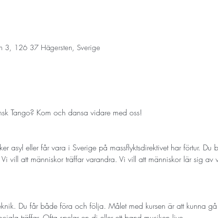
n 3, 126 37 Hägersten, Sverige
ntinsk Tango? Kom och dansa vidare med oss! 
r asyl eller får vara i Sverige på massflyktsdirektivet har förtur. Du 
. Vi vill att människor träffar varandra. Vi vill att människor lär sig 
eknik. Du får både föra och följa. Målet med kursen är att kunna gå 
ala träffar. Ofta spelar en dj eller ett band musiken live. 