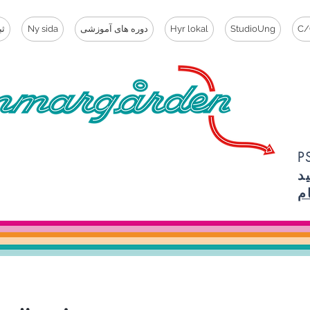
C/
StudioUng
Hyr lokal
دوره های آموزشی
Ny sida
ثب
ما مهم