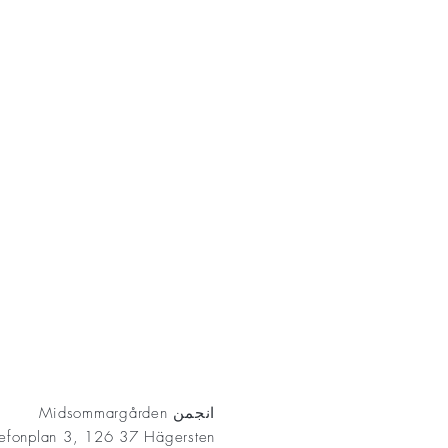
AKT
انجمن Midsommargården
lefonplan 3, 126 37 Hägersten