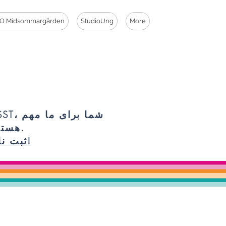
O Midsommargården
StudioUng
More
PSST، شما برای 
هستید.
ثبت نام!