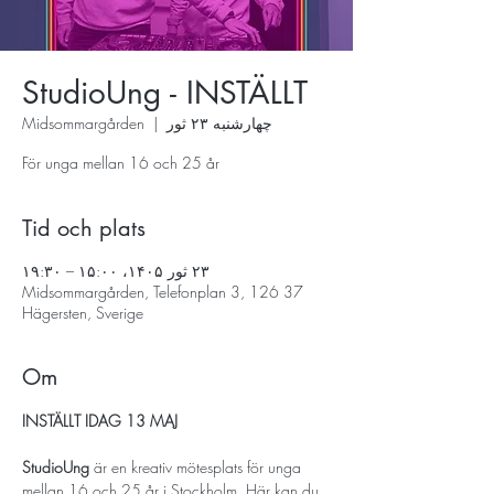
StudioUng - INSTÄLLT
چهارشنبه ۲۳ ثور
  |  
Midsommargården
För unga mellan 16 och 25 år
Tid och plats
۲۳ ثور ۱۴۰۵، ۱۵:۰۰ – ۱۹:۳۰
Midsommargården, Telefonplan 3, 126 37
Hägersten, Sverige
Om
INSTÄLLT IDAG 13 MAJ 
StudioUng
 är en kreativ mötesplats för unga 
mellan 16 och 25 år i Stockholm. Här kan du 