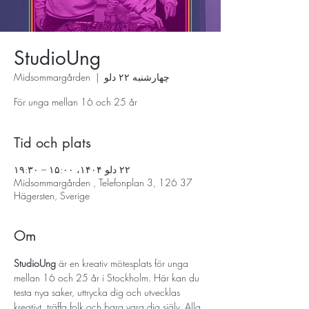
StudioUng
چهارشنبه ۲۲ دلو
  |  
Midsommargården
För unga mellan 16 och 25 år
Tid och plats
۲۲ دلو ۱۴۰۴، ۱۵:۰۰ – ۱۹:۳۰
Midsommargården , Telefonplan 3, 126 37
Hägersten, Sverige
Om
StudioUng
 är en kreativ mötesplats för unga 
mellan 16 och 25 år i Stockholm. Här kan du 
testa nya saker, uttrycka dig och utvecklas 
kreativt, träffa folk och bara vara dig själv. Alla 