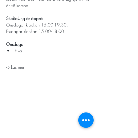
är välkomna!
StudioUng är öppet: 
Onsdagar klockan 15.00-19.30.
Fredagar klockan 15.00-18.00.
Onsdagar
Fika 
Läs mer ->
STORT TACK
Stockholms stad
Stiftelsen Konung Oscar II:s och Drottning Sofias
Guldbröllopsminne
Hägersten-Älvsjö Stadsdelsförvaltning