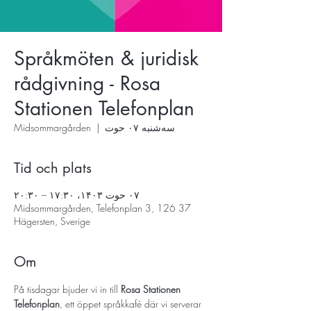
Språkmöten & juridisk
rådgivning - Rosa
Stationen Telefonplan
سه‌شنبه ۰۷ حوت
  |  
Midsommargården
Tid och plats
۰۷ حوت ۱۴۰۳، ۱۷:۳۰ – ۲۰:۳۰
Midsommargården, Telefonplan 3, 126 37
Hägersten, Sverige
Om
På tisdagar bjuder vi in till 
Rosa Stationen 
Telefonplan
, ett öppet språkkafé där vi serverar 