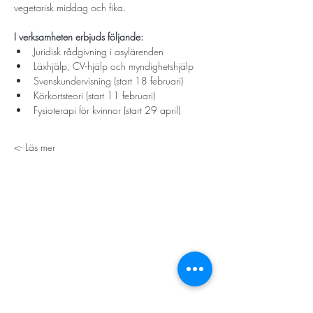
vegetarisk middag och fika. 
I verksamheten erbjuds följande:
Juridisk rådgivning i asylärenden
Läxhjälp, CV-hjälp och myndighetshjälp
Svenskundervisning (start 18 februari)
Körkortsteori (start 11 februari)
Fysioterapi för kvinnor (start 29 april)
Läs mer ->
STORT TACK
Stockholms stad
Stiftelsen Konung Oscar II:s och Drottning Sofias
Guldbröllopsminne
Hägersten-Älvsjö Stadsdelsförvaltning
Länsstyrelsen i Stockholm