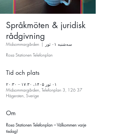
Språkmöten & juridisk
rådgivning
سه‌شنبه ۰۱ ثور
  |  
Midsommargården
Rosa Stationen Telefonplan
Tid och plats
۰۱ ثور ۱۴۰۵، ۱۷:۳۰ – ۲۰:۳۰
Midsommargården, Telefonplan 3, 126 37
Hägersten, Sverige
Om
Rosa Stationen Telefonplan – Välkommen varje 
tisdag!