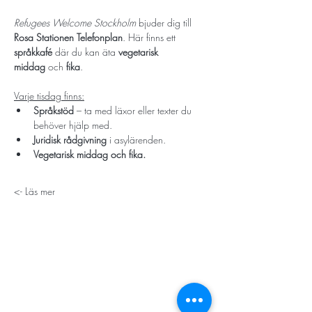
Refugees Welcome Stockholm
 bjuder dig till 
Rosa Stationen Telefonplan
. Här finns ett 
språkkafé
 där du kan äta 
vegetarisk 
middag
 och 
fika
.
Varje tisdag finns:
Språkstöd
 – ta med läxor eller texter du 
behöver hjälp med.
Juridisk rådgivning
 i asylärenden.
Vegetarisk middag och fika.
Läs mer ->
STORT TACK
Stockholms stad