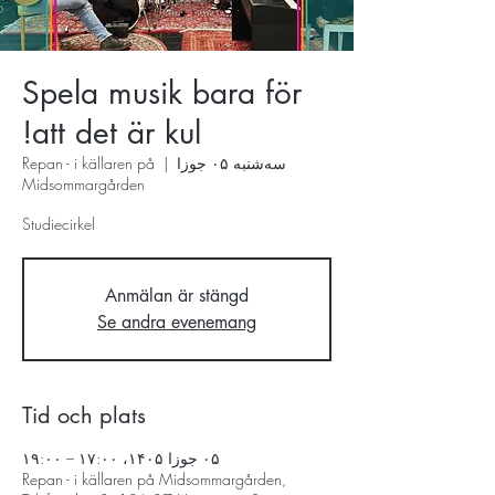
Spela musik bara för
att det är kul!
سه‌شنبه ۰۵ جوزا
  |  
Repan - i källaren på
Midsommargården
Studiecirkel
Anmälan är stängd
Se andra evenemang
Tid och plats
۰۵ جوزا ۱۴۰۵، ۱۷:۰۰ – ۱۹:۰۰
Repan - i källaren på Midsommargården,