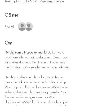
Telefonplan 3, 126 37 Hägersten, Sverige
Gäster
See All
Om
För dig som blir glad av musik! 
Du kan vara 
nybörjare eller van att spela gitarr, piano, bas, 
sång eller slagverk. Du vill spela tillsammans 
med andra nybörjare eller mer vana musikanter. 
Den här studiecirkeln handlar om att ha kul 
genom musik tillsammans med andra. Vi väljer 
låtar ihop och lär oss tillsammans. 
Momo 
som 
leder studiecirkeln har med några enkla låtar. 
Sedan bestämmer gruppen nya låtar 
tillsammans. 
Momo 
kan visa enkla ackord på 