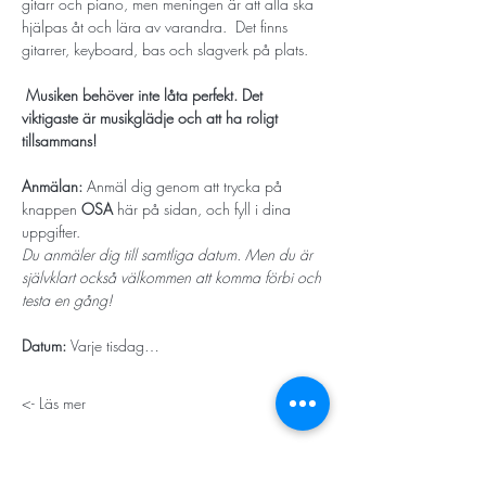
gitarr och piano, men meningen är att alla ska 
hjälpas åt och lära av varandra.  Det finns 
gitarrer, keyboard, bas och slagverk på plats.
 Musiken behöver inte låta perfekt. Det 
viktigaste är musikglädje och att ha roligt 
tillsammans! 
Anmälan: 
Anmäl dig genom att trycka på 
knappen 
OSA
 här på sidan, och fyll i dina 
uppgifter.
Du anmäler dig till samtliga datum. Men du är 
självklart också välkommen att komma förbi och 
testa en gång! 
Datum: 
Varje tisdag…
Läs mer ->