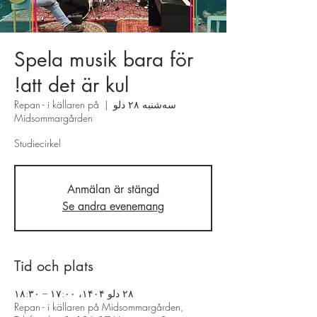
Spela musik bara för
att det är kul!
سه‌شنبه ۲۸ دلو
  |  
Repan - i källaren på
Midsommargården
Studiecirkel
Anmälan är stängd
Se andra evenemang
Tid och plats
۲۸ دلو ۱۴۰۴، ۱۷:۰۰ – ۱۸:۳۰
Repan - i källaren på Midsommargården,