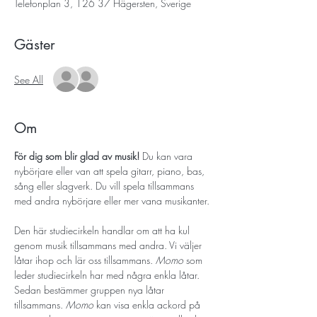
Telefonplan 3, 126 37 Hägersten, Sverige
Gäster
See All
Om
För dig som blir glad av musik! 
Du kan vara 
nybörjare eller van att spela gitarr, piano, bas, 
sång eller slagverk. Du vill spela tillsammans 
med andra nybörjare eller mer vana musikanter. 
Den här studiecirkeln handlar om att ha kul 
genom musik tillsammans med andra. Vi väljer 
låtar ihop och lär oss tillsammans. 
Momo 
som 
leder studiecirkeln har med några enkla låtar. 
Sedan bestämmer gruppen nya låtar 
tillsammans. 
Momo 
kan visa enkla ackord på 