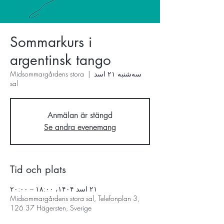
Sommarkurs i
argentinsk tango
سه‌شنبه ۲۱ اسد
  |  
Midsommargårdens stora
sal
Anmälan är stängd
Se andra evenemang
Tid och plats
۲۱ اسد ۱۴۰۴، ۱۸:۰۰ – ۲۰:۰۰
Midsommargårdens stora sal, Telefonplan 3,
126 37 Hägersten, Sverige