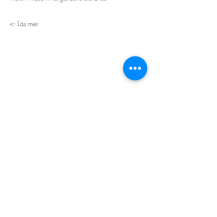
Läs mer ->
STORT TACK
Stockholms stad
Stiftelsen Konung Oscar II:s och Drottning Sofias
Guldbröllopsminne
Hägersten-Älvsjö Stadsdelsförvaltning
Länsstyrelsen i Stockholm
Stiftelsen Kronprinsessan Margaretas Minnesfond
Stiftelsen Maja & J.P. Åhlén
Äldreförvaltningen i Stockholm
Stiftelsen Oscar Hirschs minne
Gålöstiftelsen
Makarna Malmqvists minne
ABF i Stockholm
Söderbergs Bageri
Ica Nära Telefonplan​​