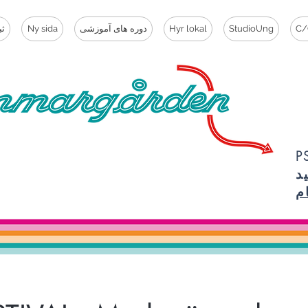
C/
StudioUng
Hyr lokal
دوره های آموزشی
Ny sida
ثب
ما مهم