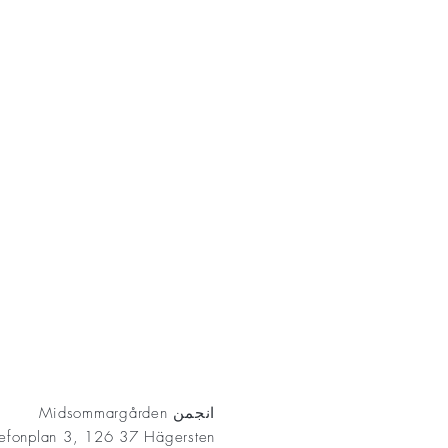
AKT
انجمن Midsommargården
lefonplan 3, 126 37 Hägersten