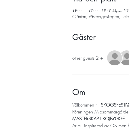
۲۴ سنبلهٔ ۱۴۰۳، ۱۳:۰۰ – ۱۶:۰۰
Gläntan, Västbergaskogen, Tel
Gäster
+ 2 other guests
Om
Välkommen till 
SKOGSFESTIV
Föreningen Midsommargården bj
MÄSTERSKAP I KOJBYGGE
Är du inspirerad av OS men ha