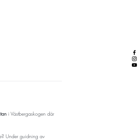
tan
 i Västbergaskogen där 
ge? Under guidning av 