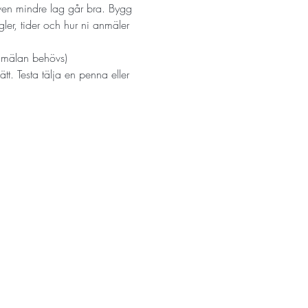
ven mindre lag går bra. Bygg 
gler, tider och hur ni anmäler 
anmälan behövs)
ätt. Testa tälja en penna eller 