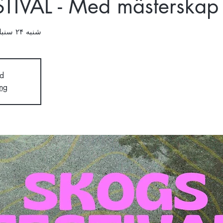
IVAL - Med mästerskap 
شنبه ۲۴ سنبلهٔ
d
ng