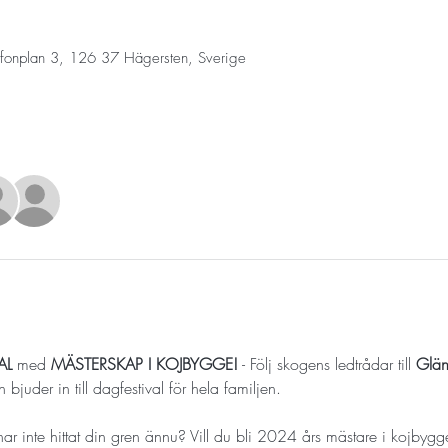
efonplan 3, 126 37 Hägersten, Sverige
AL
 med 
MÄSTERSKAP I KOJBYGGE!
 - Följ skogens ledtrådar till 
Glän
uder in till dagfestival för hela familjen.
r inte hittat din gren ännu? Vill du bli 2024 års mästare i kojbyg