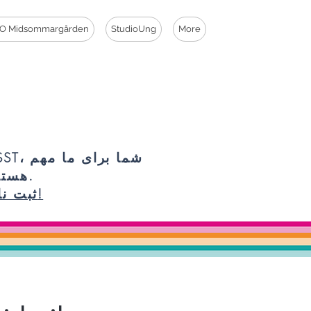
O Midsommargården
StudioUng
More
PSST، شما برای 
هستید.
ثبت نام!