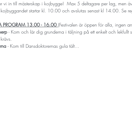
 vi in till mästerskap i kojbygge!  Max 5 deltagare per lag, men ä
t - kojbyggandet startar kl. 10.00 och avslutas senast kl 14.00. Se re
 PROGRAM 13.00 - 16.00 
(Festivalen är öppen för alla, ingen 
erp 
- Kom och lär dig grunderna i täljning på ett enkelt och lekfullt s
 krävs.
rna 
- Kom till Dansdoktorernas gula tält…