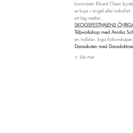
konsnären Rikard Olsen bjuder
er koja i snigel eller turbofar
ert lag nedan. 
SKOGSFESTIVALENS ÖVRIGA
Täljworkshop med Annika Sch
en trollstav. Inga förkunskaper
Dansakuten med Dansdoktore
Läs mer ->