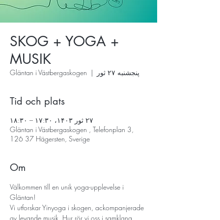
SKOG + YOGA +
MUSIK
پنجشنبه ۲۷ ثور
  |  
Gläntan i Västbergaskogen
Tid och plats
۲۷ ثور ۱۴۰۳، ۱۷:۳۰ – ۱۸:۳۰
Gläntan i Västbergaskogen , Telefonplan 3,
126 37 Hägersten, Sverige
Om
Välkommen till en unik yoga-upplevelse i 
Gläntan!
Vi utforskar Yinyoga i skogen, ackompanjerade 
av levande musik. Hur rör vi oss i samklang 