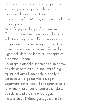
med musiken och skogen? Yinyoga a är en 
läkande yoga som passar alla, ovana 
nybörjare till vana yogautövare.
Ledare: Nina från @ninas_yogaland guidar oss 
genom passet.
Musik: Vi yogar till singer/songwritern 
Gabriella Hanssons egen musik, till låtar hon 
valt utifrån yogapasset. Det är innerliga och 
ärliga texter om att möta sig själv i nuet, om 
jorden, rymden och känslorna. Gabriellas 
lugna och klara röst bidrar till ytterligare en 
dimension i yogan.
Det är gratis att delta, ingen anmälan behövs 
och det är bara att dyka upp. Ha på dig 
mjuka, bekväma kläder och ta med fylld 
vattenflaska. Ta gärna med din egen 
yogamatta och filt, då vi har begränsat antal 
för utlån. Nina anpassar passet efter platsen 
och det ibland ojämna underlaget.
Plats: Gläntan i Västbergaskogen. Vi möts…
Läs mer ->